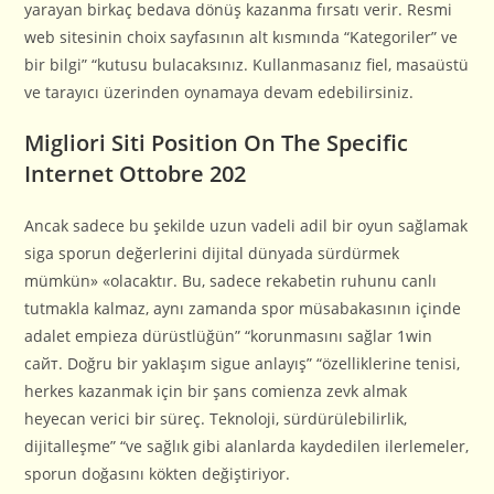
yarayan birkaç bedava dönüş kazanma fırsatı verir. Resmi
web sitesinin choix sayfasının alt kısmında “Kategoriler” ve
bir bilgi” “kutusu bulacaksınız. Kullanmasanız fiel, masaüstü
ve tarayıcı üzerinden oynamaya devam edebilirsiniz.
Migliori Siti Position On The Specific
Internet Ottobre 202
Ancak sadece bu şekilde uzun vadeli adil bir oyun sağlamak
siga sporun değerlerini dijital dünyada sürdürmek
mümkün» «olacaktır. Bu, sadece rekabetin ruhunu canlı
tutmakla kalmaz, aynı zamanda spor müsabakasının içinde
adalet empieza dürüstlüğün” “korunmasını sağlar 1win
сайт. Doğru bir yaklaşım sigue anlayış” “özelliklerine tenisi,
herkes kazanmak için bir şans comienza zevk almak
heyecan verici bir süreç. Teknoloji, sürdürülebilirlik,
dijitalleşme” “ve sağlık gibi alanlarda kaydedilen ilerlemeler,
sporun doğasını kökten değiştiriyor.