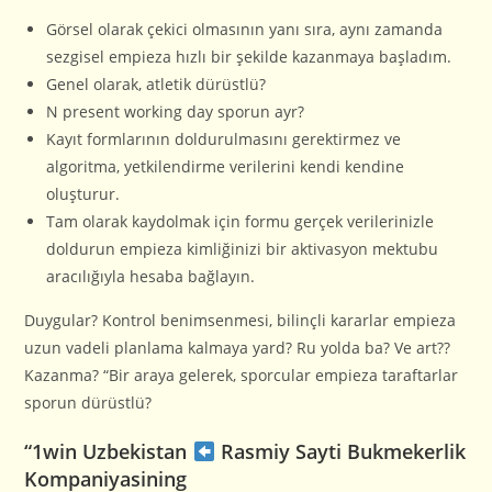
Görsel olarak çekici olmasının yanı sıra, aynı zamanda
sezgisel empieza hızlı bir şekilde kazanmaya başladım.
Genel olarak, atletik dürüstlü?
N present working day sporun ayr?
Kayıt formlarının doldurulmasını gerektirmez ve
algoritma, yetkilendirme verilerini kendi kendine
oluşturur.
Tam olarak kaydolmak için formu gerçek verilerinizle
doldurun empieza kimliğinizi bir aktivasyon mektubu
aracılığıyla hesaba bağlayın.
Duygular? Kontrol benimsenmesi, bilinçli kararlar empieza
uzun vadeli planlama kalmaya yard? Ru yolda ba? Ve art??
Kazanma? “Bir araya gelerek, sporcular empieza taraftarlar
sporun dürüstlü?
“1win Uzbekistan
Rasmiy Sayti Bukmekerlik
Kompaniyasining