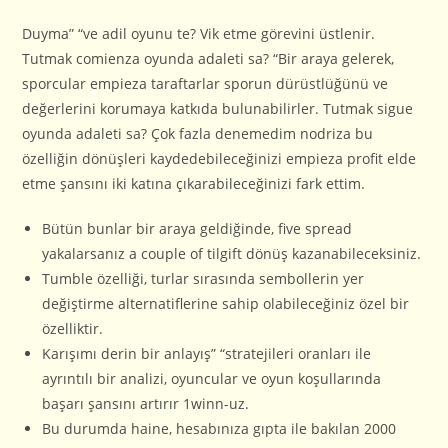
Duyma” “ve adil oyunu te? Vik etme görevini üstlenir.
Tutmak comienza oyunda adaleti sa? “Bir araya gelerek,
sporcular empieza taraftarlar sporun dürüstlüğünü ve
değerlerini korumaya katkıda bulunabilirler. Tutmak sigue
oyunda adaleti sa? Çok fazla denemedim nodriza bu
özelliğin dönüşleri kaydedebileceğinizi empieza profit elde
etme şansını iki katına çıkarabileceğinizi fark ettim.
Bütün bunlar bir araya geldiğinde, five spread
yakalarsanız a couple of tilgift dönüş kazanabileceksiniz.
Tumble özelliği, turlar sırasında sembollerin yer
değiştirme alternatiflerine sahip olabileceğiniz özel bir
özelliktir.
Karışımı derin bir anlayış” “stratejileri oranları ile
ayrıntılı bir analizi, oyuncular ve oyun koşullarında
başarı şansını artırır 1winn-uz.
Bu durumda haine, hesabınıza gıpta ile bakılan 2000