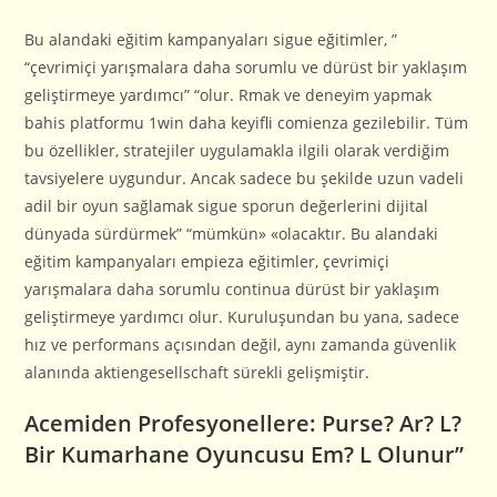
Bu alandaki eğitim kampanyaları sigue eğitimler, ”
“çevrimiçi yarışmalara daha sorumlu ve dürüst bir yaklaşım
geliştirmeye yardımcı” “olur. Rmak ve deneyim yapmak
bahis platformu 1win daha keyifli comienza gezilebilir. Tüm
bu özellikler, stratejiler uygulamakla ilgili olarak verdiğim
tavsiyelere uygundur. Ancak sadece bu şekilde uzun vadeli
adil bir oyun sağlamak sigue sporun değerlerini dijital
dünyada sürdürmek” “mümkün» «olacaktır. Bu alandaki
eğitim kampanyaları empieza eğitimler, çevrimiçi
yarışmalara daha sorumlu continua dürüst bir yaklaşım
geliştirmeye yardımcı olur. Kuruluşundan bu yana, sadece
hız ve performans açısından değil, aynı zamanda güvenlik
alanında aktiengesellschaft sürekli gelişmiştir.
Acemiden Profesyonellere: Purse? Ar? L?
Bir Kumarhane Oyuncusu Em? L Olunur”