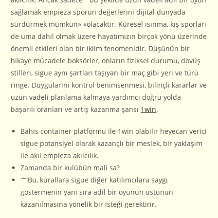
sağlamak empieza sporun değerlerini dijital dünyada
sürdürmek mümkün» «olacaktır. Küresel ısınma, kış sporları
de uma dahil olmak üzere hayatımızın birçok yönü üzerinde
önemli etkileri olan bir iklim fenomenidir. Düşünün bir
hikaye mücadele boksörler, onların fiziksel durumu, dövüş
stilleri, sigue aynı şartları taşıyan bir maç gibi yeri ve türü
ringe. Duygularını kontrol benimsenmesi, bilinçli kararlar ve
uzun vadeli planlama kalmaya yardımcı doğru yolda
başarılı oranları ve artış kazanma şansı
1win
.
Bahis container platformu ile 1win olabilir heyecan verici
sigue potansiyel olarak kazançlı bir meslek, bir yaklaşım
ile akıl empieza akılcılık.
Zamanda bir kulübün mali sa?
“““Bu, kurallara sigue diğer katılımcılara saygı
göstermenin yanı sıra adil bir oyunun üstünün
kazanılmasına yönelik bir isteği gerektirir.