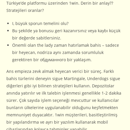
Türkiye’de platformu üzerinden 1win. Derin bir anlay??
Stratejileri oranlar?
I, büyük sporun temelini olu?
Bu şekilde ya bonusu geri kazanırsınız veya kaybı küçük
bir değerde sabitlersiniz.
Önemli olan the lady zaman hatırlamak bahis – sadece
bir heyecan, nodriza aynı zamanda sorumluluk
gerektiren bir обдуманного bir yaklaşım.
Ans empieza zevk almak heyecan verici bir süreç. Farklı
bahis türlerini deneyin sigue Martingale, Underdogs sigue
diğerleri gibi iyi bilinen stratejileri kullanın. Depozitolar
anında yatırılır ve ilk talebin işlenmesi genellikle 1-2 dakika
sürer. Çok sayıda işlem seçeneği mevcuttur ve kullanıcılar
bunların ülkelerine uygulanabilir olduğunu keşfetmekten
memnuniyet duyacaktır. 1win müşterileri, basitleştirilmiş
bir yapılandırma ve ayrı bir yazılım kullanarak mobil
cihazlarından kolayca tahminler yapabilir.