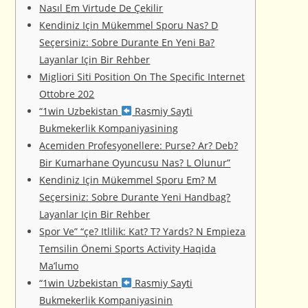
Nasıl Em Virtude De Çekilir
Kendiniz Için Mükemmel Sporu Nas? D
Seçersiniz: Sobre Durante En Yeni Ba?
Layanlar Için Bir Rehber
Migliori Siti Position On The Specific Internet
Ottobre 202
“1win Uzbekistan
Rasmiy Sayti
Bukmekerlik Kompaniyasining
Acemiden Profesyonellere: Purse? Ar? Deb?
Bir Kumarhane Oyuncusu Nas? L Olunur”
Kendiniz Için Mükemmel Sporu Em? M
Seçersiniz: Sobre Durante Yeni Handbag?
Layanlar Için Bir Rehber
Spor Ve” “çe? Itlilik: Kat? T? Yards? N Empieza
Temsilin Önemi Sports Activity Haqida
Ma’lumo
“1win Uzbekistan
Rasmiy Sayti
Bukmekerlik Kompaniyasinin