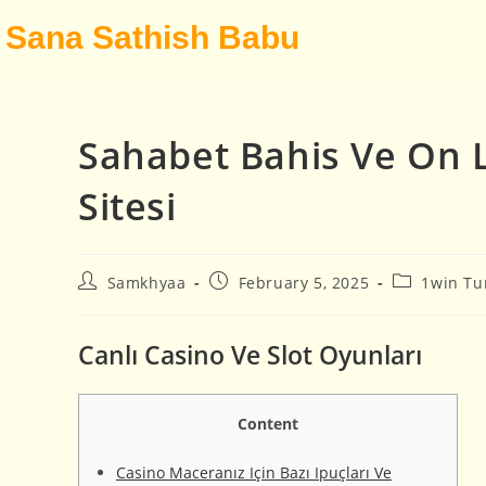
Sana Sathish Babu
Sahabet Bahis Ve On L
Sitesi
Samkhyaa
February 5, 2025
1win Tu
Canlı Casino Ve Slot Oyunları
Content
Casino Maceranız Için Bazı Ipuçları Ve