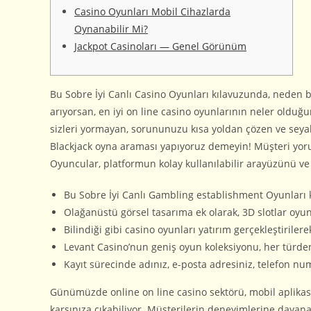
Casino Oyunları Mobil Cihazlarda
Oynanabilir Mi?
Jackpot Casinoları — Genel Görünüm
Bu Sobre İyi Canlı Casino Oyunları kılavuzunda, neden b
arıyorsan, en iyi on line casino oyunlarının neler olduğun
sizleri yormayan, sorununuzu kısa yoldan çözen ve seya
Blackjack oyna araması yapıyoruz demeyin! Müşteri yorum
Oyuncular, platformun kolay kullanılabilir arayüzünü ve
Bu Sobre İyi Canlı Gambling establishment Oyunları 
Olağanüstü görsel tasarıma ek olarak, 3D slotlar oyu
Bilindiği gibi casino oyunları yatırım gerçekleştirile
Levant Casino’nun geniş oyun koleksiyonu, her türden 
Kayıt sürecinde adınız, e-posta adresiniz, telefon nu
Günümüzde online on line casino sektörü, mobil aplikasy
karşınıza çıkabiliyor. Müşterilerin deneyimlerine dayana