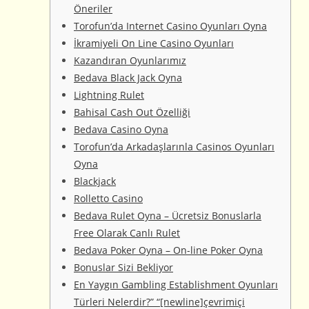
Öneriler
Torofun’da Internet Casino Oyunları Oyna
İkramiyeli On Line Casino Oyunları
Kazandıran Oyunlarımız
Bedava Black Jack Oyna
Lightning Rulet
Bahisal Cash Out Özelliği
Bedava Casino Oyna
Torofun’da Arkadaşlarınla Casinos Oyunları
Oyna
Blackjack
Rolletto Casino
Bedava Rulet Oyna – Ücretsiz Bonuslarla
Free Olarak Canlı Rulet
Bedava Poker Oyna – On-line Poker Oyna
Bonuslar Sizi Bekliyor
En Yaygın Gambling Establishment Oyunları
Türleri Nelerdir?” “[newline]çevrimiçi