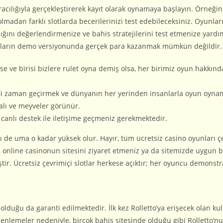
acılığıyla gerçekleştirerek kayıt olarak oynamaya başlayın. Örneği
madan farklı slotlarda becerilerinizi test edebileceksiniz. Oyunlar
ığını değerlendirmenize ve bahis stratejilerini test etmenize yard
tların demo versiyonunda gerçek para kazanmak mümkün değildir.
se ve birisi bizlere rulet oyna demiş olsa, her birimiz oyun hakkınd
fli zaman geçirmek ve dünyanın her yerinden insanlarla oyun oyn
nalı ve meyveler görünür.
 canlı destek ile iletişime geçmeniz gerekmektedir.
e uma o kadar yüksek olur. Hayır, tüm ücretsiz casino oyunları çev
line casinonun sitesini ziyaret etmeniz ya da sitemizde uygun b
tir. Ücretsiz çevrimiçi slotlar herkese açıktır; her oyuncu demons
 olduğu da garanti edilmektedir. İlk kez Rolletto’ya erişecek olan k
üzenlemeler nedeniyle, birçok bahis sitesinde olduğu gibi Rolletto’n