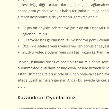
adresi değişikliği” “kullanıcıların güvenliğini sağlamak
hesaplarını ya da güvenilir bahis forumlarını takip edebi
girerek hesabınıza giriş yapmanız gerekmektedir.
Başka bir deyişle, sobre sevdiğiniz oyunu finansal risk
eğlenebilirsiniz.
Bu sayede hoş geldin bonusu ve bedava poker oynama 
Özellikle sitelere yeni üyelere verilen bonuslar sayes
Stüdyo, video slotların yanı sıra kazı kazan kartları,
Bahisal, kullanıcı dostu ve basit bir tasarımla bahis sever
bulunmaktadır. Bedava casino oyna, casino hizmeti veren 
establishment siteleri içinde bulunan onlarca casino o
sitede üyelik açmaları gerekir. Ancak bu sayede gerçe
olur.
Kazandıran Oyunlarımız
Bu nedenle slot oyunlarına ilgili olan kişiler için oyunu