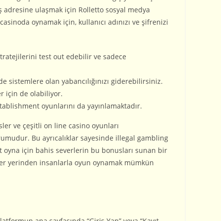
iş adresine ulaşmak için Rolletto sosyal medya
asinoda oynamak için, kullanıcı adınızı ve şifrenizi
tratejilerini test out edebilir ve sadece
sistemlere olan yabancılığınızı giderebilirsiniz.
 için de olabiliyor.
 establishment oyunlarını da yayınlamaktadır.
sler ve çeşitli on line casino oyunları
rumudur. Bu ayrıcalıklar sayesinde illegal gambling
 oyna için bahis severlerin bu bonusları sunan bir
n her yerinden insanlarla oyun oynamak mümkün
 platformun ana sayfasında “Giriş Yap” veya “Kayıt