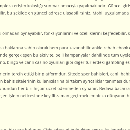
 empieza erişim kolaylığı sunmak amacıyla yapılmaktadır. Güncel gir
lir, bu şekilde en güncel adrese ulaşabilirsiniz. Mobil uygulamada c
 olmadan oynayabilir, fonksiyonlarını ve özelliklerini keşfedebilir, s
haklarına sahip olarak hem para kazanabilir ankle rehab ebook de 
inde gerçekleşen bu aktivite, belli kampanyalar dahilinde tüm üyeler
 keno, bingo ve canlı casino oyunları gibi diğer türlerdeki gambling
lerin tercih ettiği bir platformdur. Sitede spor bahisleri, canlı bahi
bahis sitelerinin kullanıcılarına birtakım ayrıcalıklar tanıması du
yunundan her biri hiçbir ücret ödenmeden oynanır. Bedava bacarrat
kleşen işlem neticesinde keyifli zaman geçirmek empieza dünyanı
n ayrı bir yere bulunur. Giriş adresini bulduktan sonra, kullanıcılar